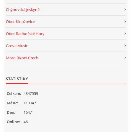
Chýnovská jeskyně
Obec Kloužovice
Obec Ratibořské Hory
Grove Music
Moto Bizoni Czech
STATISTIKY
Celkem:
4347559
Měsíc:
110047
Den:
1647
Online:
46