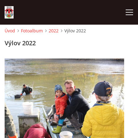
Úvod
Fotoalbum
2022
Výlov 2022
ÚVOD
Výlov 2022
HISTORIE
HASIČI
VOLBY
VIDEA
OBČASNÍK