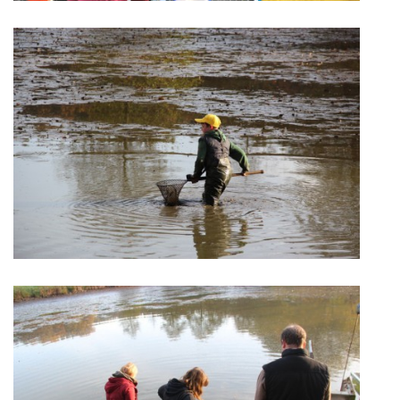
KONTAKT
© 2026 eStránky.cz
|
Aktualizováno: 5. 6. 2026
|
Nahoru ↑