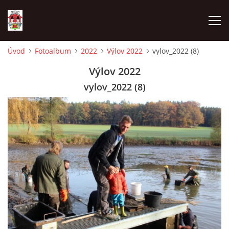
Úvod
Fotoalbum
2022
Výlov 2022
vylov_2022 (8)
ÚVOD
Výlov 2022
vylov_2022 (8)
HISTORIE
HASIČI
VOLBY
VIDEA
OBČASNÍK