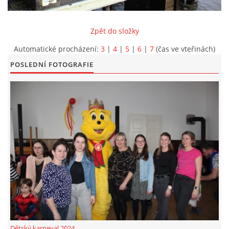
KONTAKT
Zpět do složky
Automatické procházení:
3
|
4
|
5
|
6
|
7
(čas ve vteřinách)
POSLEDNÍ FOTOGRAFIE
© 2026 eStránky.cz
|
Aktualizováno: 5. 6. 2026
|
Nahoru ↑
Dětský karneval 2024