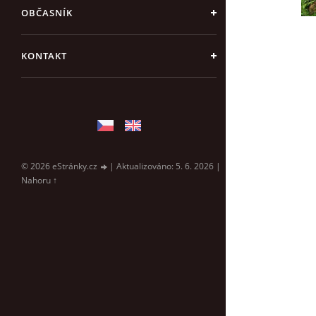
OBČASNÍK
KONTAKT
© 2026 eStránky.cz
|
Aktualizováno: 5. 6. 2026
|
Nahoru ↑