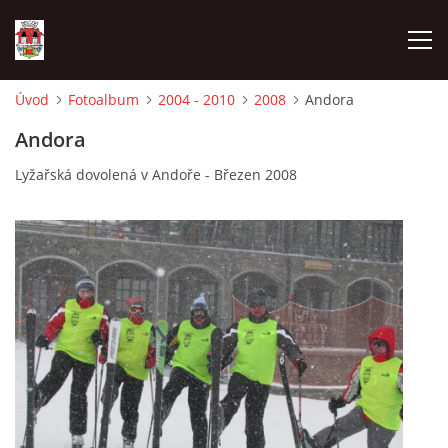
Úvod
Fotoalbum
2004 - 2010
2008
Andora
ÚVOD
Andora
Lyžařská dovolená v Andoře - Březen 2008
HISTORIE
HASIČI
VOLBY
VIDEA
OBČASNÍK