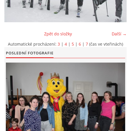
KONTAKT
Zpět do složky
Další →
Automatické procházení:
3
|
4
|
5
|
6
|
7
(čas ve vteřinách)
POSLEDNÍ FOTOGRAFIE
© 2026 eStránky.cz
|
Aktualizováno: 5. 6. 2026
|
Nahoru ↑