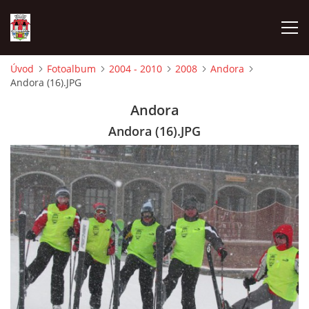
Úvod
Fotoalbum
2004 - 2010
2008
Andora
Andora (16).JPG
ÚVOD
Andora
HISTORIE
Andora (16).JPG
HASIČI
VOLBY
VIDEA
OBČASNÍK