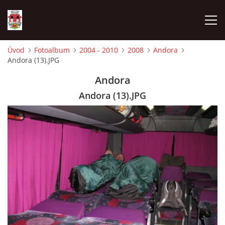
Úvod
Fotoalbum
2004 - 2010
2008
Andora
Andora (13).JPG
ÚVOD
Andora
HISTORIE
Andora (13).JPG
HASIČI
VOLBY
VIDEA
OBČASNÍK