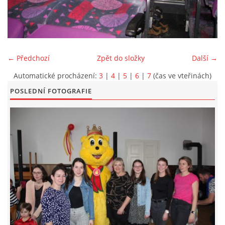
KONTAKT
← Předchozí
Zpět do složky
Další →
Automatické procházení:
3
|
4
|
5
|
6
|
7
(čas ve vteřinách)
POSLEDNÍ FOTOGRAFIE
© 2026 eStránky.cz
|
Aktualizováno: 5. 6. 2026
|
Nahoru ↑