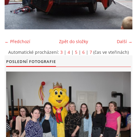
KONTAKT
← Předchozí
Zpět do složky
Další →
Automatické procházení:
3
|
4
|
5
|
6
|
7
(čas ve vteřinách)
© 2026 eStránky.cz
|
Aktualizováno: 5. 6. 2026
|
Nahoru ↑
POSLEDNÍ FOTOGRAFIE