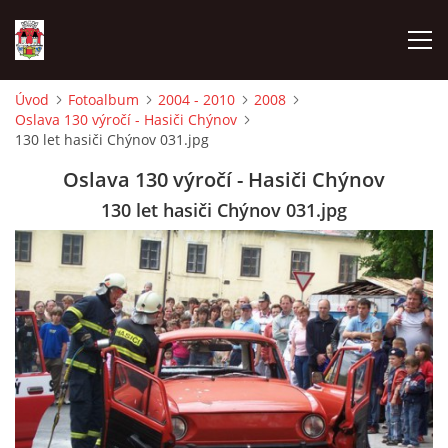
Úvod
Fotoalbum
2004 - 2010
2008
Oslava 130 výročí - Hasiči Chýnov
ÚVOD
130 let hasiči Chýnov 031.jpg
Oslava 130 výročí - Hasiči Chýnov
HISTORIE
130 let hasiči Chýnov 031.jpg
HASIČI
VOLBY
VIDEA
OBČASNÍK