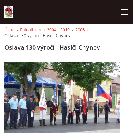
Úvod
Fotoalbum
2004 - 2010
2008
Oslava 130 výročí - Hasiči Chýnov
ÚVOD
Oslava 130 výročí - Hasiči Chýnov
HISTORIE
HASIČI
VOLBY
VIDEA
OBČASNÍK