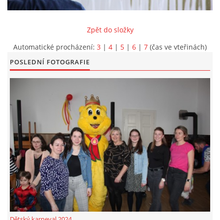
KONTAKT
Zpět do složky
Automatické procházení:
3
|
4
|
5
|
6
|
7
(čas ve vteřinách)
POSLEDNÍ FOTOGRAFIE
© 2026 eStránky.cz
|
Aktualizováno: 5. 6. 2026
|
Nahoru ↑
Dětský karneval 2024