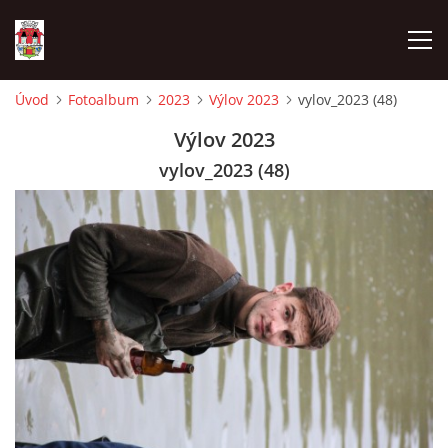
Úvod
Fotoalbum
2023
Výlov 2023
vylov_2023 (48)
ÚVOD
Výlov 2023
vylov_2023 (48)
HISTORIE
HASIČI
VOLBY
VIDEA
OBČASNÍK