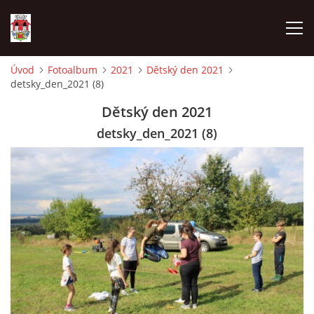
Úvod
Fotoalbum
2021
Dětský den 2021
detsky_den_2021 (8)
ÚVOD
Dětský den 2021
HISTORIE
detsky_den_2021 (8)
HASIČI
VOLBY
VIDEA
OBČASNÍK