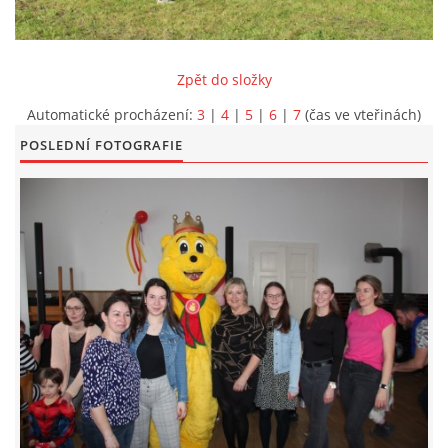
KONTAKT
Zpět do složky
Automatické procházení:
3
|
4
|
5
|
6
|
7
(čas ve vteřinách)
POSLEDNÍ FOTOGRAFIE
© 2026 eStránky.cz
|
Aktualizováno: 5. 6. 2026
|
Nahoru ↑