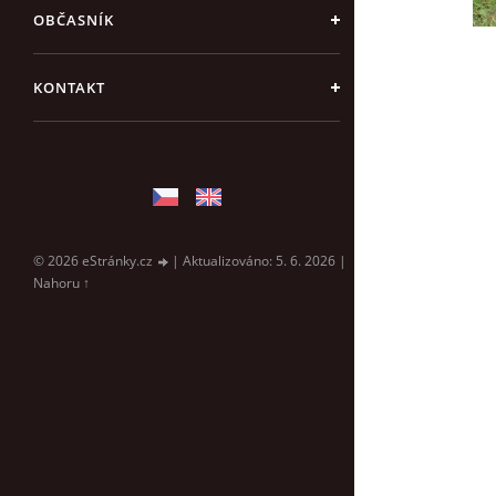
OBČASNÍK
KONTAKT
© 2026 eStránky.cz
|
Aktualizováno: 5. 6. 2026
|
Nahoru ↑