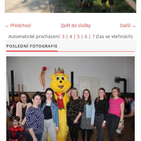
KONTAKT
← Předchozí
Zpět do složky
Další →
Automatické procházení:
3
|
4
|
5
|
6
|
7
(čas ve vteřinách)
POSLEDNÍ FOTOGRAFIE
© 2026 eStránky.cz
|
Aktualizováno: 5. 6. 2026
|
Nahoru ↑