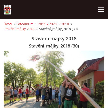
Úvod
Fotoalbum
2011 - 2020
2018
Stavění májky 2018
Stavění_májky_2018 (30)
ÚVOD
Stavění májky 2018
HISTORIE
Stavění_májky_2018 (30)
HASIČI
VOLBY
VIDEA
OBČASNÍK