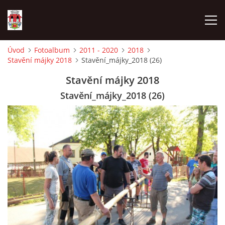
Úvod
Fotoalbum
2011 - 2020
2018
Stavění májky 2018
Stavění_májky_2018 (26)
ÚVOD
Stavění májky 2018
HISTORIE
Stavění_májky_2018 (26)
HASIČI
VOLBY
VIDEA
OBČASNÍK