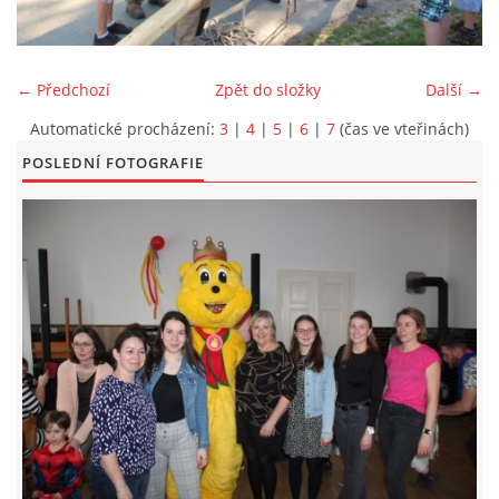
KONTAKT
← Předchozí
Zpět do složky
Další →
Automatické procházení:
3
|
4
|
5
|
6
|
7
(čas ve vteřinách)
POSLEDNÍ FOTOGRAFIE
© 2026 eStránky.cz
|
Aktualizováno: 5. 6. 2026
|
Nahoru ↑