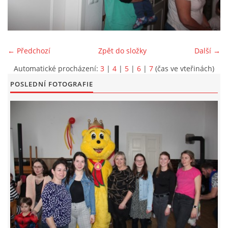
KONTAKT
← Předchozí
Zpět do složky
Další →
Automatické procházení:
3
|
4
|
5
|
6
|
7
(čas ve vteřinách)
POSLEDNÍ FOTOGRAFIE
© 2026 eStránky.cz
|
Aktualizováno: 5. 6. 2026
|
Nahoru ↑