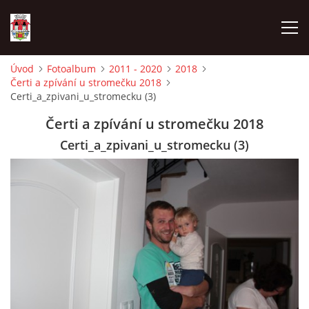
Úvod
Fotoalbum
2011 - 2020
2018
Čerti a zpívání u stromečku 2018
ÚVOD
Certi_a_zpivani_u_stromecku (3)
Čerti a zpívání u stromečku 2018
HISTORIE
Certi_a_zpivani_u_stromecku (3)
HASIČI
VOLBY
VIDEA
OBČASNÍK