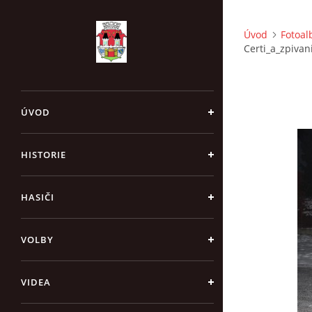
Úvod
Fotoa
Certi_a_zpivan
ÚVOD
HISTORIE
HASIČI
VOLBY
VIDEA