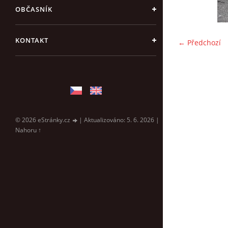
OBČASNÍK
KONTAKT
← Předchozí
© 2026 eStránky.cz
|
Aktualizováno: 5. 6. 2026
|
Nahoru ↑