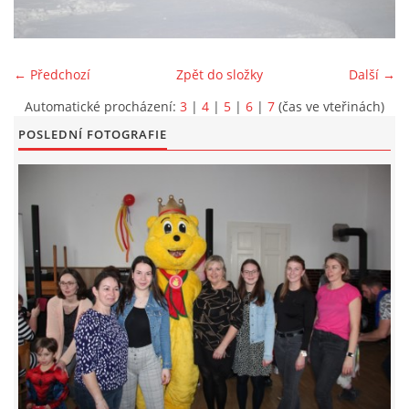
KONTAKT
← Předchozí
Zpět do složky
Další →
Automatické procházení:
3
|
4
|
5
|
6
|
7
(čas ve vteřinách)
POSLEDNÍ FOTOGRAFIE
© 2026 eStránky.cz
|
Aktualizováno: 5. 6. 2026
|
Nahoru ↑