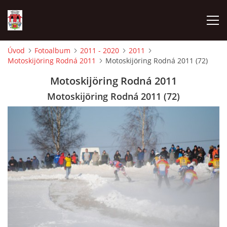
Úvod
Fotoalbum
2011 - 2020
2011
Motoskijöring Rodná 2011
Motoskijöring Rodná 2011 (72)
ÚVOD
Motoskijöring Rodná 2011
HISTORIE
Motoskijöring Rodná 2011 (72)
HASIČI
VOLBY
VIDEA
OBČASNÍK