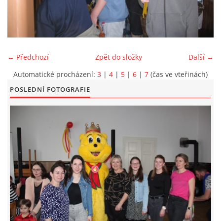
KONTAKT
← Předchozí
Zpět do složky
Další →
Automatické procházení:
3
|
4
|
5
|
6
|
7
(čas ve vteřinách)
POSLEDNÍ FOTOGRAFIE
© 2026 eStránky.cz
|
Aktualizováno: 5. 6. 2026
|
Nahoru ↑