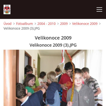
Úvod
Fotoalbum
2004 - 2010
2009
Velikonoce 2009
Velikonoce 2009 (3).JPG
ÚVOD
Velikonoce 2009
HISTORIE
Velikonoce 2009 (3).JPG
HASIČI
VOLBY
VIDEA
OBČASNÍK