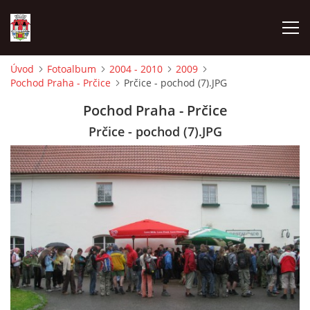
Úvod
Fotoalbum
2004 - 2010
2009
Pochod Praha - Prčice
Prčice - pochod (7).JPG
ÚVOD
Pochod Praha - Prčice
HISTORIE
Prčice - pochod (7).JPG
HASIČI
VOLBY
VIDEA
OBČASNÍK