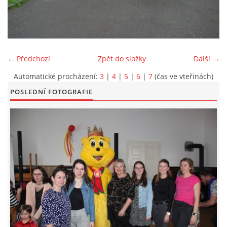
KONTAKT
← Předchozí
Zpět do složky
Další →
Automatické procházení:
3
|
4
|
5
|
6
|
7
(čas ve vteřinách)
POSLEDNÍ FOTOGRAFIE
© 2026 eStránky.cz
|
Aktualizováno: 5. 6. 2026
|
Nahoru ↑