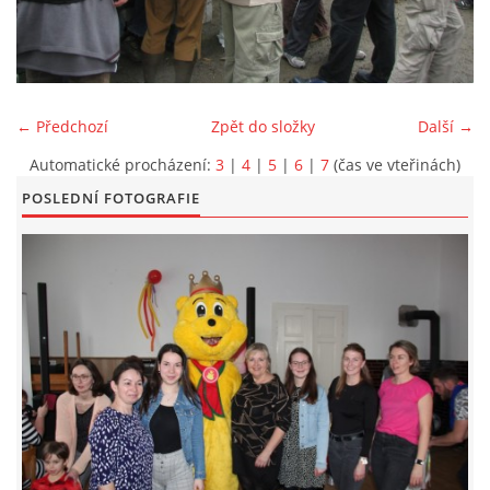
KONTAKT
← Předchozí
Zpět do složky
Další →
Automatické procházení:
3
|
4
|
5
|
6
|
7
(čas ve vteřinách)
POSLEDNÍ FOTOGRAFIE
© 2026 eStránky.cz
|
Aktualizováno: 5. 6. 2026
|
Nahoru ↑