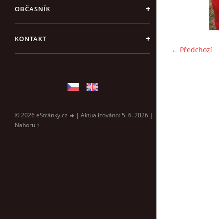
OBČASNÍK
KONTAKT
← Předchozí
© 2026 eStránky.cz
|
Aktualizováno: 5. 6. 2026
|
Nahoru ↑