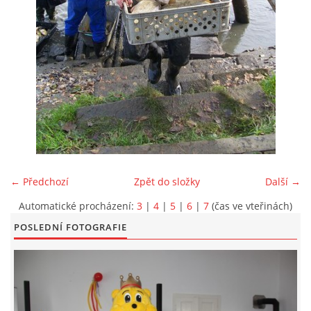
KONTAKT
© 2026 eStránky.cz
|
Aktualizováno: 5. 6. 2026
|
Nahoru ↑
← Předchozí
Zpět do složky
Další →
Automatické procházení:
3
|
4
|
5
|
6
|
7
(čas ve vteřinách)
POSLEDNÍ FOTOGRAFIE