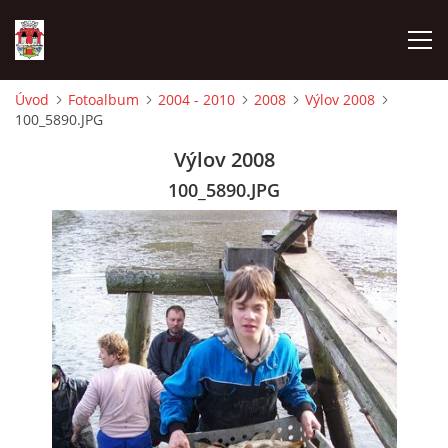
Úvod
Fotoalbum
2004 - 2010
2008
Výlov 2008
100_5890.JPG
ÚVOD
Výlov 2008
HISTORIE
100_5890.JPG
HASIČI
VOLBY
VIDEA
OBČASNÍK