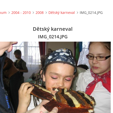
lbum
2004 - 2010
2008
Dětský karneval
IMG_0214.JPG
Dětský karneval
IMG_0214.JPG