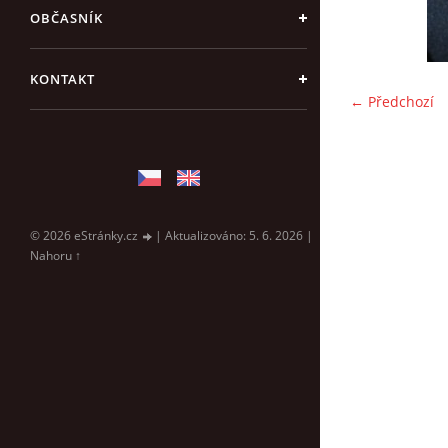
OBČASNÍK
KONTAKT
← Předchozí
© 2026 eStránky.cz
|
Aktualizováno: 5. 6. 2026
|
Nahoru ↑