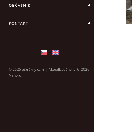
OBČASNÍK
KONTAKT
© 2026 eStránky.cz
|
Aktualizováno: 5. 6. 2026
|
Nahoru ↑