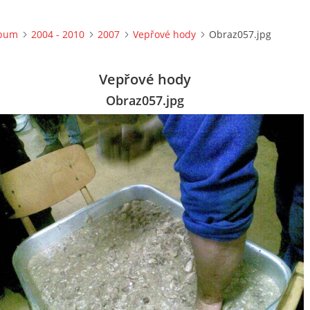
lbum
2004 - 2010
2007
Vepřové hody
Obraz057.jpg
Vepřové hody
Obraz057.jpg