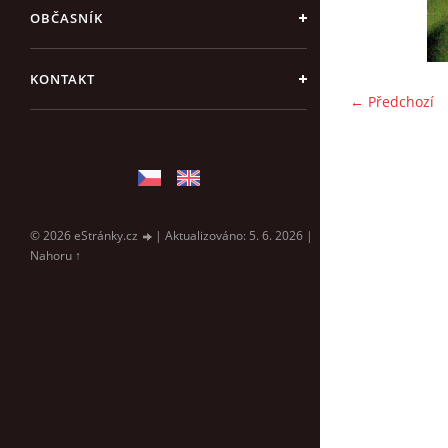
OBČASNÍK
KONTAKT
← Předchozí
© 2026 eStránky.cz
|
Aktualizováno: 5. 6. 2026
|
Nahoru ↑