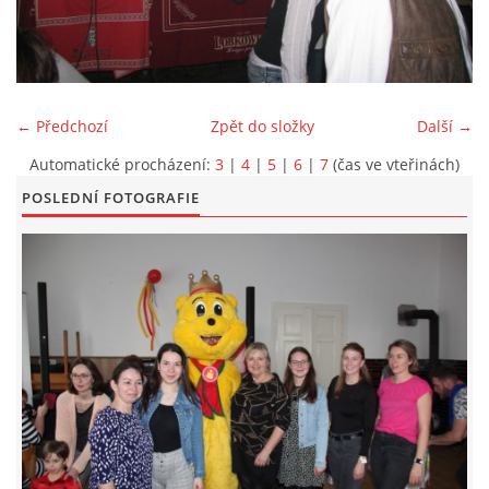
KONTAKT
← Předchozí
Zpět do složky
Další →
Automatické procházení:
3
|
4
|
5
|
6
|
7
(čas ve vteřinách)
POSLEDNÍ FOTOGRAFIE
© 2026 eStránky.cz
|
Aktualizováno: 5. 6. 2026
|
Nahoru ↑