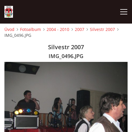
Úvod
Fotoalbum
2004 - 2010
2007
Silvestr 2007
IMG_0496.JPG
ÚVOD
Silvestr 2007
HISTORIE
IMG_0496.JPG
HASIČI
VOLBY
VIDEA
OBČASNÍK