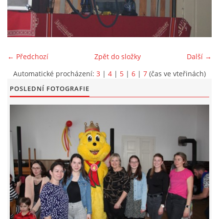
KONTAKT
← Předchozí
Zpět do složky
Další →
Automatické procházení:
3
|
4
|
5
|
6
|
7
(čas ve vteřinách)
POSLEDNÍ FOTOGRAFIE
© 2026 eStránky.cz
|
Aktualizováno: 5. 6. 2026
|
Nahoru ↑