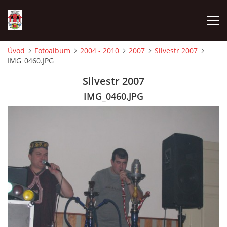
Úvod
Fotoalbum
2004 - 2010
2007
Silvestr 2007
IMG_0460.JPG
ÚVOD
Silvestr 2007
HISTORIE
IMG_0460.JPG
HASIČI
VOLBY
VIDEA
OBČASNÍK