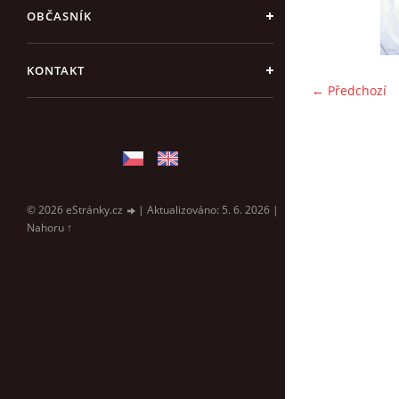
OBČASNÍK
KONTAKT
← Předchozí
© 2026 eStránky.cz
|
Aktualizováno: 5. 6. 2026
|
Nahoru ↑