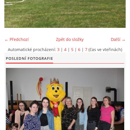
KONTAKT
← Předchozí
Zpět do složky
Další →
Automatické procházení:
3
|
4
|
5
|
6
|
7
(čas ve vteřinách)
© 2026 eStránky.cz
|
Aktualizováno: 5. 6. 2026
|
Nahoru ↑
POSLEDNÍ FOTOGRAFIE