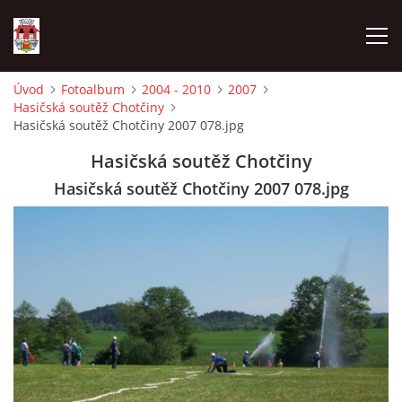
Úvod
Fotoalbum
2004 - 2010
2007
Hasičská soutěž Chotčiny
ÚVOD
Hasičská soutěž Chotčiny 2007 078.jpg
Hasičská soutěž Chotčiny
HISTORIE
Hasičská soutěž Chotčiny 2007 078.jpg
HASIČI
VOLBY
VIDEA
OBČASNÍK