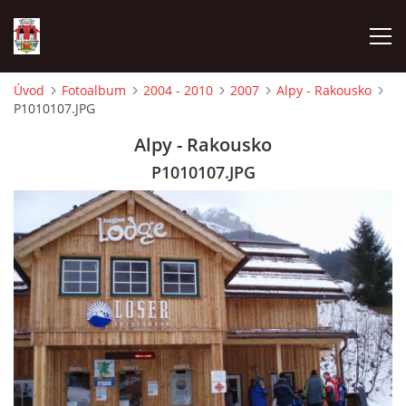
Úvod
Fotoalbum
2004 - 2010
2007
Alpy - Rakousko
P1010107.JPG
ÚVOD
Alpy - Rakousko
HISTORIE
P1010107.JPG
HASIČI
VOLBY
VIDEA
OBČASNÍK