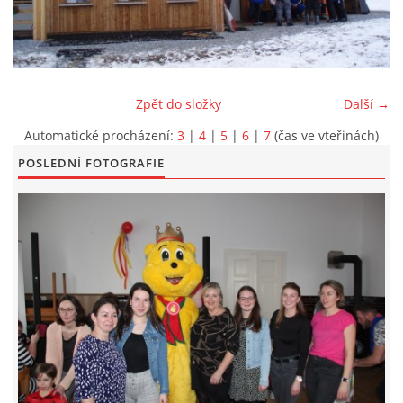
KONTAKT
Zpět do složky
Další →
Automatické procházení:
3
|
4
|
5
|
6
|
7
(čas ve vteřinách)
POSLEDNÍ FOTOGRAFIE
© 2026 eStránky.cz
|
Aktualizováno: 5. 6. 2026
|
Nahoru ↑