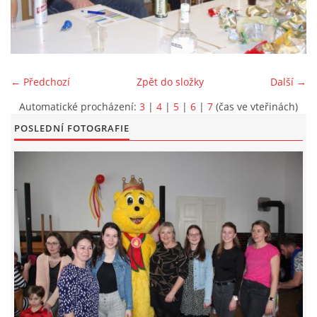
KONTAKT
← Předchozí
Zpět do složky
Další →
Automatické procházení:
3
|
4
|
5
|
6
|
7
(čas ve vteřinách)
POSLEDNÍ FOTOGRAFIE
© 2026 eStránky.cz
|
Aktualizováno: 5. 6. 2026
|
Nahoru ↑