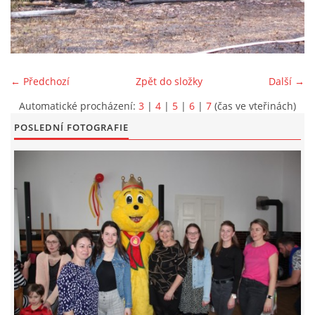
KONTAKT
← Předchozí
Zpět do složky
Další →
Automatické procházení:
3
|
4
|
5
|
6
|
7
(čas ve vteřinách)
POSLEDNÍ FOTOGRAFIE
© 2026 eStránky.cz
|
Aktualizováno: 5. 6. 2026
|
Nahoru ↑