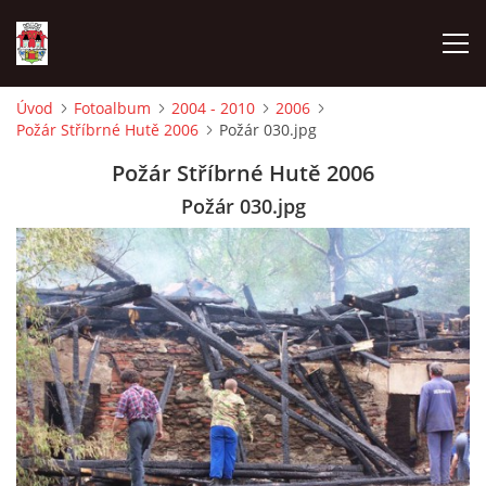
Úvod
Fotoalbum
2004 - 2010
2006
Požár Stříbrné Hutě 2006
Požár 030.jpg
ÚVOD
Požár Stříbrné Hutě 2006
HISTORIE
Požár 030.jpg
HASIČI
VOLBY
VIDEA
OBČASNÍK