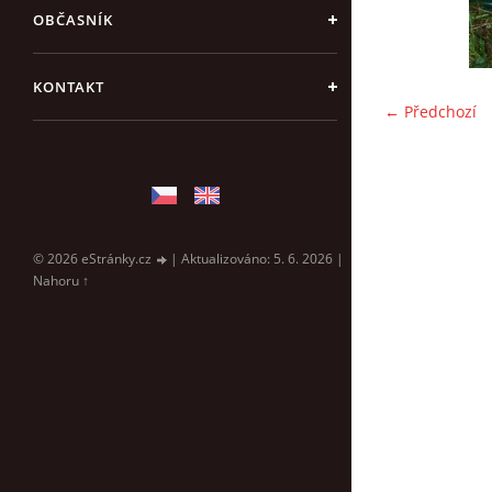
OBČASNÍK
KONTAKT
← Předchozí
© 2026 eStránky.cz
|
Aktualizováno: 5. 6. 2026
|
Nahoru ↑