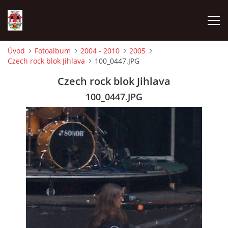
Úvod
Fotoalbum
2004 - 2010
2005
Czech rock blok Jihlava
100_0447.JPG
ÚVOD
Czech rock blok Jihlava
HISTORIE
100_0447.JPG
HASIČI
VOLBY
VIDEA
OBČASNÍK