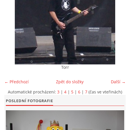
KONTAKT
© 2026 eStránky.cz
|
Aktualizováno: 5. 6. 2026
|
Nahoru ↑
Torr
← Předchozí
Zpět do složky
Další →
Automatické procházení:
3
|
4
|
5
|
6
|
7
(čas ve vteřinách)
POSLEDNÍ FOTOGRAFIE