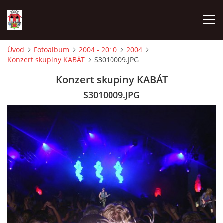
Úvod
Fotoalbum
2004 - 2010
2004
Konzert skupiny KABÁT
S3010009.JPG
ÚVOD
Konzert skupiny KABÁT
HISTORIE
S3010009.JPG
HASIČI
VOLBY
VIDEA
OBČASNÍK